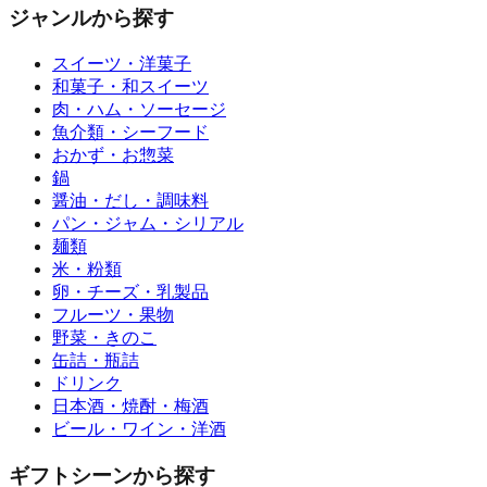
ジャンルから探す
スイーツ・洋菓子
和菓子・和スイーツ
肉・ハム・ソーセージ
魚介類・シーフード
おかず・お惣菜
鍋
醤油・だし・調味料
パン・ジャム・シリアル
麺類
米・粉類
卵・チーズ・乳製品
フルーツ・果物
野菜・きのこ
缶詰・瓶詰
ドリンク
日本酒・焼酎・梅酒
ビール・ワイン・洋酒
ギフトシーンから探す