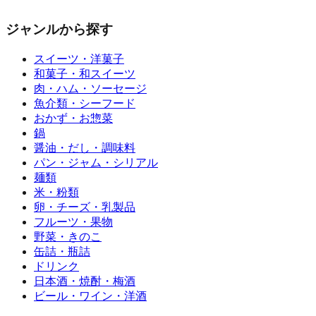
ジャンルから探す
スイーツ・洋菓子
和菓子・和スイーツ
肉・ハム・ソーセージ
魚介類・シーフード
おかず・お惣菜
鍋
醤油・だし・調味料
パン・ジャム・シリアル
麺類
米・粉類
卵・チーズ・乳製品
フルーツ・果物
野菜・きのこ
缶詰・瓶詰
ドリンク
日本酒・焼酎・梅酒
ビール・ワイン・洋酒