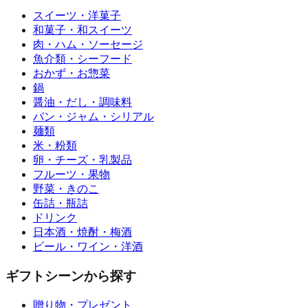
スイーツ・洋菓子
和菓子・和スイーツ
肉・ハム・ソーセージ
魚介類・シーフード
おかず・お惣菜
鍋
醤油・だし・調味料
パン・ジャム・シリアル
麺類
米・粉類
卵・チーズ・乳製品
フルーツ・果物
野菜・きのこ
缶詰・瓶詰
ドリンク
日本酒・焼酎・梅酒
ビール・ワイン・洋酒
ギフトシーンから探す
贈り物・プレゼント