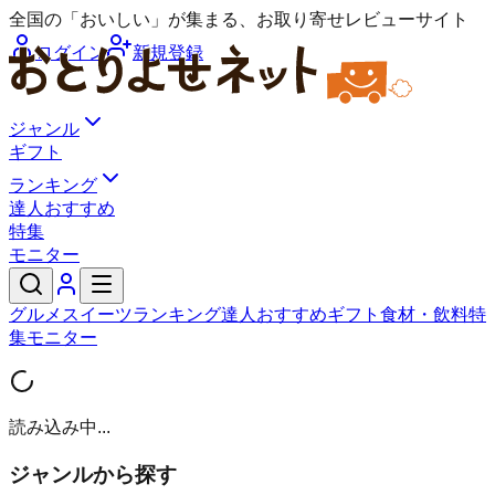
全国の「おいしい」が集まる、お取り寄せレビューサイト
ログイン
新規登録
ジャンル
ギフト
ランキング
達人おすすめ
特集
モニター
グルメ
スイーツ
ランキング
達人おすすめ
ギフト
食材・飲料
特
集
モニター
読み込み中...
ジャンルから探す