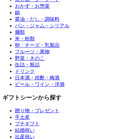
おかず・お惣菜
鍋
醤油・だし・調味料
パン・ジャム・シリアル
麺類
米・粉類
卵・チーズ・乳製品
フルーツ・果物
野菜・きのこ
缶詰・瓶詰
ドリンク
日本酒・焼酎・梅酒
ビール・ワイン・洋酒
ギフトシーンから探す
贈り物・プレゼント
手土産
プチギフト
結婚祝い
出産祝い