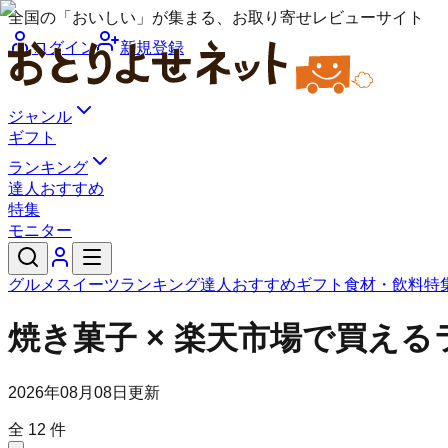
全国の「おいしい」が集まる、お取り寄せレビューサイト
ログイン
新規登録
ジャンル
ギフト
ランキング
達人おすすめ
特集
モニター
グルメ
スイーツ
ランキング
達人おすすめ
ギフト
食材・飲料
特
焼き菓子 × 楽天市場で買え
2026年08月08日
更新
全
12
件