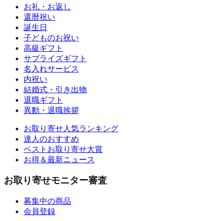
お礼・お返し
還暦祝い
誕生日
子どものお祝い
高級ギフト
サプライズギフト
名入れサービス
内祝い
結婚式・引き出物
退職ギフト
異動・退職挨拶
お取り寄せ人気ランキング
達人のおすすめ
ベストお取り寄せ大賞
お得＆最新ニュース
お取り寄せモニター審査
募集中の商品
会員登録