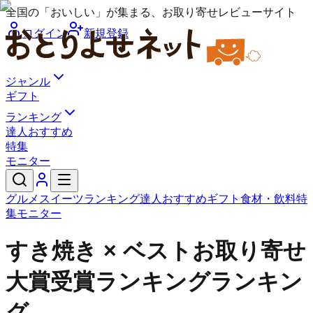
全国の「おいしい」が集まる、お取り寄せレビューサイト
ログイン
新規登録
ジャンル
ギフト
ランキング
達人おすすめ
特集
モニター
グルメ
スイーツ
ランキング
達人おすすめ
ギフト
食材・飲料
特
集
モニター
すき焼き × ベストお取り寄せ
大賞受賞ランキングランキン
グ