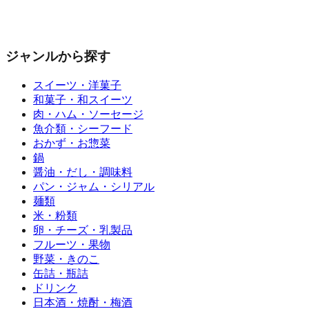
ジャンルから探す
スイーツ・洋菓子
和菓子・和スイーツ
肉・ハム・ソーセージ
魚介類・シーフード
おかず・お惣菜
鍋
醤油・だし・調味料
パン・ジャム・シリアル
麺類
米・粉類
卵・チーズ・乳製品
フルーツ・果物
野菜・きのこ
缶詰・瓶詰
ドリンク
日本酒・焼酎・梅酒