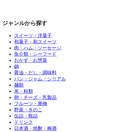
ジャンルから探す
スイーツ・洋菓子
和菓子・和スイーツ
肉・ハム・ソーセージ
魚介類・シーフード
おかず・お惣菜
鍋
醤油・だし・調味料
パン・ジャム・シリアル
麺類
米・粉類
卵・チーズ・乳製品
フルーツ・果物
野菜・きのこ
缶詰・瓶詰
ドリンク
日本酒・焼酎・梅酒