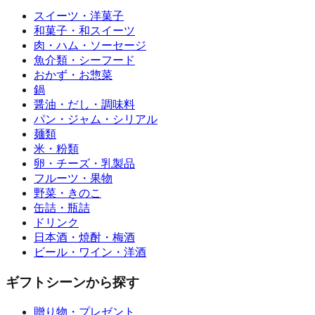
スイーツ・洋菓子
和菓子・和スイーツ
肉・ハム・ソーセージ
魚介類・シーフード
おかず・お惣菜
鍋
醤油・だし・調味料
パン・ジャム・シリアル
麺類
米・粉類
卵・チーズ・乳製品
フルーツ・果物
野菜・きのこ
缶詰・瓶詰
ドリンク
日本酒・焼酎・梅酒
ビール・ワイン・洋酒
ギフトシーンから探す
贈り物・プレゼント