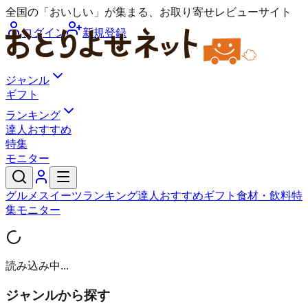
全国の「おいしい」が集まる、お取り寄せレビューサイト
ログイン
新規登録
ジャンル
ギフト
ランキング
達人おすすめ
特集
モニター
グルメ
スイーツ
ランキング
達人おすすめ
ギフト
食材・飲料
特
集
モニター
読み込み中...
ジャンルから探す