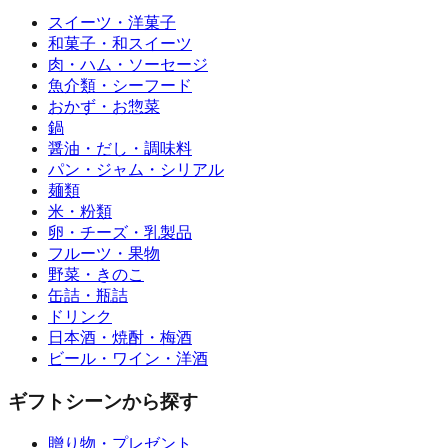
スイーツ・洋菓子
和菓子・和スイーツ
肉・ハム・ソーセージ
魚介類・シーフード
おかず・お惣菜
鍋
醤油・だし・調味料
パン・ジャム・シリアル
麺類
米・粉類
卵・チーズ・乳製品
フルーツ・果物
野菜・きのこ
缶詰・瓶詰
ドリンク
日本酒・焼酎・梅酒
ビール・ワイン・洋酒
ギフトシーンから探す
贈り物・プレゼント