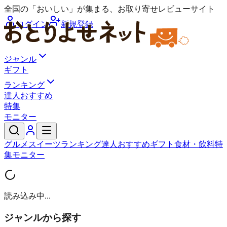
全国の「おいしい」が集まる、お取り寄せレビューサイト
ログイン
新規登録
ジャンル
ギフト
ランキング
達人おすすめ
特集
モニター
グルメ
スイーツ
ランキング
達人おすすめ
ギフト
食材・飲料
特
集
モニター
読み込み中...
ジャンルから探す