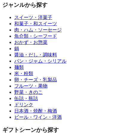
ジャンルから探す
スイーツ・洋菓子
和菓子・和スイーツ
肉・ハム・ソーセージ
魚介類・シーフード
おかず・お惣菜
鍋
醤油・だし・調味料
パン・ジャム・シリアル
麺類
米・粉類
卵・チーズ・乳製品
フルーツ・果物
野菜・きのこ
缶詰・瓶詰
ドリンク
日本酒・焼酎・梅酒
ビール・ワイン・洋酒
ギフトシーンから探す