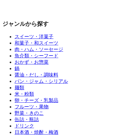
ジャンルから探す
スイーツ・洋菓子
和菓子・和スイーツ
肉・ハム・ソーセージ
魚介類・シーフード
おかず・お惣菜
鍋
醤油・だし・調味料
パン・ジャム・シリアル
麺類
米・粉類
卵・チーズ・乳製品
フルーツ・果物
野菜・きのこ
缶詰・瓶詰
ドリンク
日本酒・焼酎・梅酒