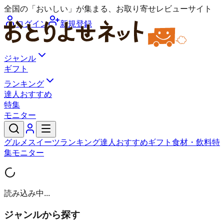
全国の「おいしい」が集まる、お取り寄せレビューサイト
ログイン
新規登録
ジャンル
ギフト
ランキング
達人おすすめ
特集
モニター
グルメ
スイーツ
ランキング
達人おすすめ
ギフト
食材・飲料
特
集
モニター
読み込み中...
ジャンルから探す