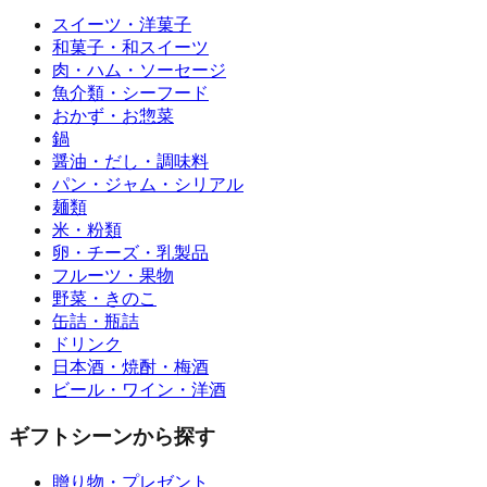
スイーツ・洋菓子
和菓子・和スイーツ
肉・ハム・ソーセージ
魚介類・シーフード
おかず・お惣菜
鍋
醤油・だし・調味料
パン・ジャム・シリアル
麺類
米・粉類
卵・チーズ・乳製品
フルーツ・果物
野菜・きのこ
缶詰・瓶詰
ドリンク
日本酒・焼酎・梅酒
ビール・ワイン・洋酒
ギフトシーンから探す
贈り物・プレゼント