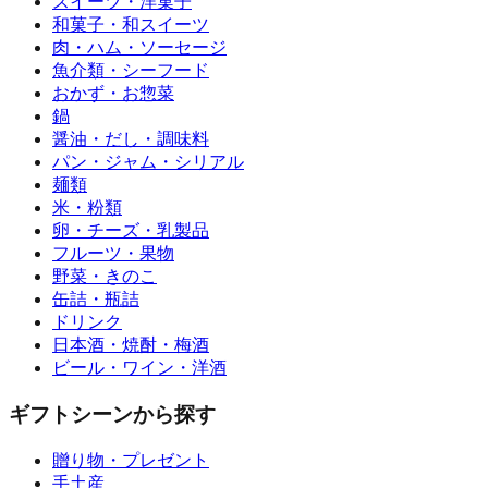
スイーツ・洋菓子
和菓子・和スイーツ
肉・ハム・ソーセージ
魚介類・シーフード
おかず・お惣菜
鍋
醤油・だし・調味料
パン・ジャム・シリアル
麺類
米・粉類
卵・チーズ・乳製品
フルーツ・果物
野菜・きのこ
缶詰・瓶詰
ドリンク
日本酒・焼酎・梅酒
ビール・ワイン・洋酒
ギフトシーンから探す
贈り物・プレゼント
手土産