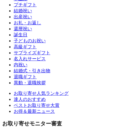
プチギフト
結婚祝い
出産祝い
お礼・お返し
還暦祝い
誕生日
子どものお祝い
高級ギフト
サプライズギフト
名入れサービス
内祝い
結婚式・引き出物
退職ギフト
異動・退職挨拶
お取り寄せ人気ランキング
達人のおすすめ
ベストお取り寄せ大賞
お得＆最新ニュース
お取り寄せモニター審査