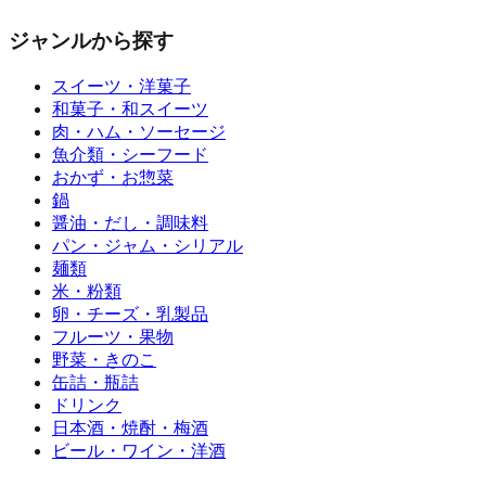
ジャンルから探す
スイーツ・洋菓子
和菓子・和スイーツ
肉・ハム・ソーセージ
魚介類・シーフード
おかず・お惣菜
鍋
醤油・だし・調味料
パン・ジャム・シリアル
麺類
米・粉類
卵・チーズ・乳製品
フルーツ・果物
野菜・きのこ
缶詰・瓶詰
ドリンク
日本酒・焼酎・梅酒
ビール・ワイン・洋酒