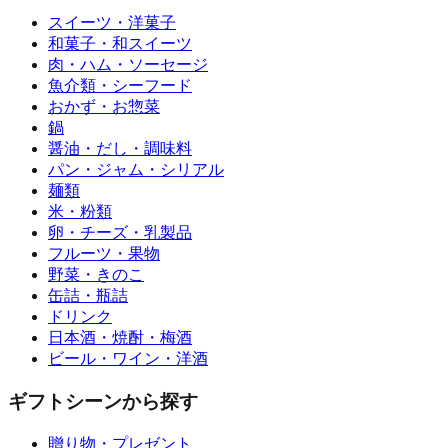
スイーツ・洋菓子
和菓子・和スイーツ
肉・ハム・ソーセージ
魚介類・シーフード
おかず・お惣菜
鍋
醤油・だし・調味料
パン・ジャム・シリアル
麺類
米・粉類
卵・チーズ・乳製品
フルーツ・果物
野菜・きのこ
缶詰・瓶詰
ドリンク
日本酒・焼酎・梅酒
ビール・ワイン・洋酒
ギフトシーンから探す
贈り物・プレゼント