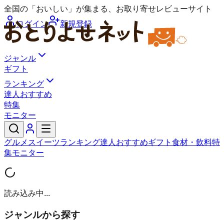
全国の「おいしい」が集まる、お取り寄せレビューサイト
ログイン
新規登録
ジャンル
ギフト
ランキング
達人おすすめ
特集
モニター
グルメ
スイーツ
ランキング
達人おすすめ
ギフト
食材・飲料
特
集
モニター
読み込み中...
ジャンルから探す