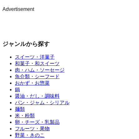
Advertisement
ジャンルから探す
スイーツ・洋菓子
和菓子・和スイーツ
肉・ハム・ソーセージ
魚介類・シーフード
おかず・お惣菜
鍋
醤油・だし・調味料
パン・ジャム・シリアル
麺類
米・粉類
卵・チーズ・乳製品
フルーツ・果物
野菜・きのこ