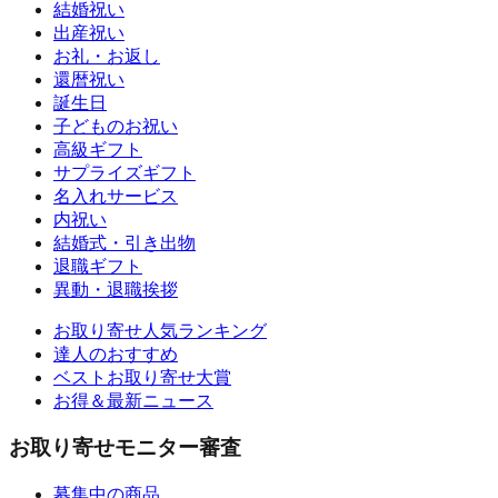
結婚祝い
出産祝い
お礼・お返し
還暦祝い
誕生日
子どものお祝い
高級ギフト
サプライズギフト
名入れサービス
内祝い
結婚式・引き出物
退職ギフト
異動・退職挨拶
お取り寄せ人気ランキング
達人のおすすめ
ベストお取り寄せ大賞
お得＆最新ニュース
お取り寄せモニター審査
募集中の商品