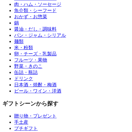
肉・ハム・ソーセージ
魚介類・シーフード
おかず・お惣菜
鍋
醤油・だし・調味料
パン・ジャム・シリアル
麺類
米・粉類
卵・チーズ・乳製品
フルーツ・果物
野菜・きのこ
缶詰・瓶詰
ドリンク
日本酒・焼酎・梅酒
ビール・ワイン・洋酒
ギフトシーンから探す
贈り物・プレゼント
手土産
プチギフト