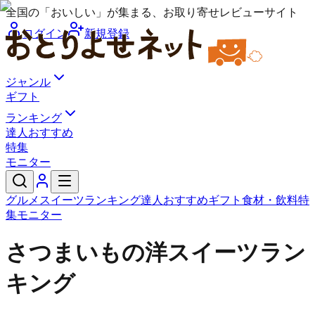
全国の「おいしい」が集まる、お取り寄せレビューサイト
ログイン
新規登録
ジャンル
ギフト
ランキング
達人おすすめ
特集
モニター
グルメ
スイーツ
ランキング
達人おすすめ
ギフト
食材・飲料
特
集
モニター
さつまいもの洋スイーツラン
キング