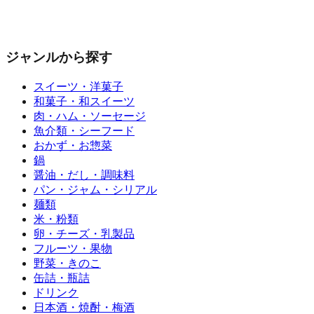
ジャンルから探す
スイーツ・洋菓子
和菓子・和スイーツ
肉・ハム・ソーセージ
魚介類・シーフード
おかず・お惣菜
鍋
醤油・だし・調味料
パン・ジャム・シリアル
麺類
米・粉類
卵・チーズ・乳製品
フルーツ・果物
野菜・きのこ
缶詰・瓶詰
ドリンク
日本酒・焼酎・梅酒