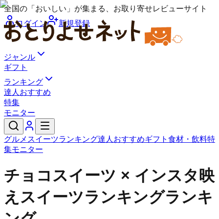
全国の「おいしい」が集まる、お取り寄せレビューサイト
ログイン
新規登録
ジャンル
ギフト
ランキング
達人おすすめ
特集
モニター
グルメ
スイーツ
ランキング
達人おすすめ
ギフト
食材・飲料
特
集
モニター
チョコスイーツ × インスタ映
えスイーツランキングランキ
ング