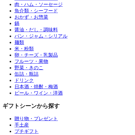
肉・ハム・ソーセージ
魚介類・シーフード
おかず・お惣菜
鍋
醤油・だし・調味料
パン・ジャム・シリアル
麺類
米・粉類
卵・チーズ・乳製品
フルーツ・果物
野菜・きのこ
缶詰・瓶詰
ドリンク
日本酒・焼酎・梅酒
ビール・ワイン・洋酒
ギフトシーンから探す
贈り物・プレゼント
手土産
プチギフト