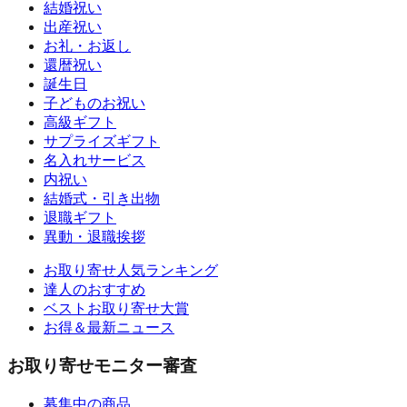
結婚祝い
出産祝い
お礼・お返し
還暦祝い
誕生日
子どものお祝い
高級ギフト
サプライズギフト
名入れサービス
内祝い
結婚式・引き出物
退職ギフト
異動・退職挨拶
お取り寄せ人気ランキング
達人のおすすめ
ベストお取り寄せ大賞
お得＆最新ニュース
お取り寄せモニター審査
募集中の商品