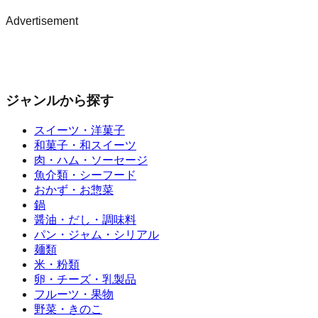
Advertisement
ジャンルから探す
スイーツ・洋菓子
和菓子・和スイーツ
肉・ハム・ソーセージ
魚介類・シーフード
おかず・お惣菜
鍋
醤油・だし・調味料
パン・ジャム・シリアル
麺類
米・粉類
卵・チーズ・乳製品
フルーツ・果物
野菜・きのこ