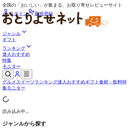
全国の「おいしい」が集まる、お取り寄せレビューサイト
ログイン
新規登録
ジャンル
ギフト
ランキング
達人おすすめ
特集
モニター
グルメ
スイーツ
ランキング
達人おすすめ
ギフト
食材・飲料
特
集
モニター
読み込み中...
ジャンルから探す