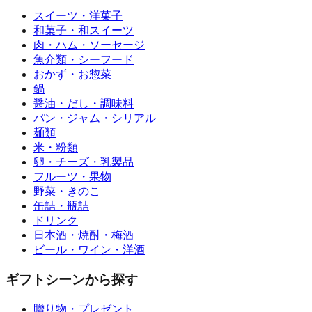
スイーツ・洋菓子
和菓子・和スイーツ
肉・ハム・ソーセージ
魚介類・シーフード
おかず・お惣菜
鍋
醤油・だし・調味料
パン・ジャム・シリアル
麺類
米・粉類
卵・チーズ・乳製品
フルーツ・果物
野菜・きのこ
缶詰・瓶詰
ドリンク
日本酒・焼酎・梅酒
ビール・ワイン・洋酒
ギフトシーンから探す
贈り物・プレゼント