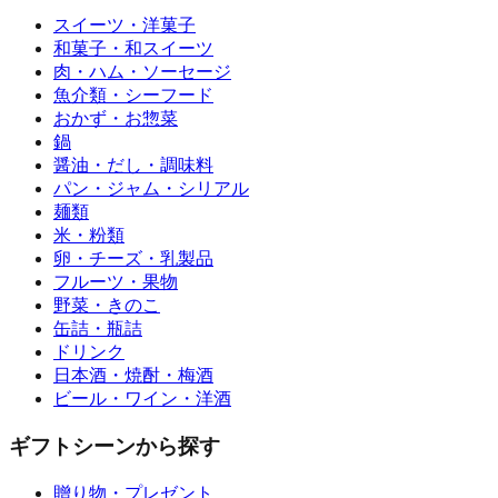
スイーツ・洋菓子
和菓子・和スイーツ
肉・ハム・ソーセージ
魚介類・シーフード
おかず・お惣菜
鍋
醤油・だし・調味料
パン・ジャム・シリアル
麺類
米・粉類
卵・チーズ・乳製品
フルーツ・果物
野菜・きのこ
缶詰・瓶詰
ドリンク
日本酒・焼酎・梅酒
ビール・ワイン・洋酒
ギフトシーンから探す
贈り物・プレゼント