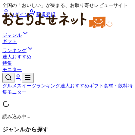
全国の「おいしい」が集まる、お取り寄せレビューサイト
ログイン
新規登録
ジャンル
ギフト
ランキング
達人おすすめ
特集
モニター
グルメ
スイーツ
ランキング
達人おすすめ
ギフト
食材・飲料
特
集
モニター
読み込み中...
ジャンルから探す