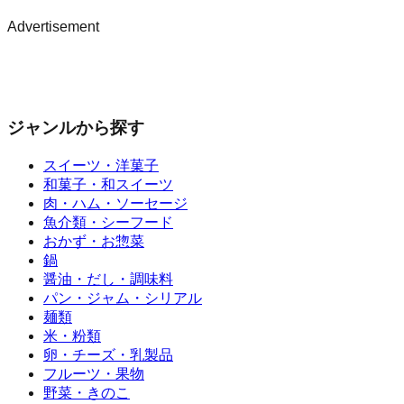
Advertisement
ジャンルから探す
スイーツ・洋菓子
和菓子・和スイーツ
肉・ハム・ソーセージ
魚介類・シーフード
おかず・お惣菜
鍋
醤油・だし・調味料
パン・ジャム・シリアル
麺類
米・粉類
卵・チーズ・乳製品
フルーツ・果物
野菜・きのこ