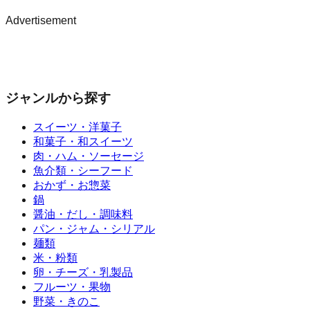
Advertisement
ジャンルから探す
スイーツ・洋菓子
和菓子・和スイーツ
肉・ハム・ソーセージ
魚介類・シーフード
おかず・お惣菜
鍋
醤油・だし・調味料
パン・ジャム・シリアル
麺類
米・粉類
卵・チーズ・乳製品
フルーツ・果物
野菜・きのこ