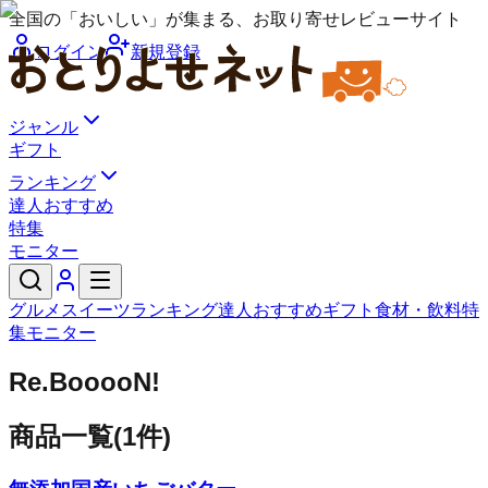
全国の「おいしい」が集まる、お取り寄せレビューサイト
ログイン
新規登録
ジャンル
ギフト
ランキング
達人おすすめ
特集
モニター
グルメ
スイーツ
ランキング
達人おすすめ
ギフト
食材・飲料
特
集
モニター
Re.BooooN!
商品一覧
(
1
件)