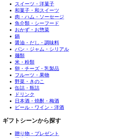
スイーツ・洋菓子
和菓子・和スイーツ
肉・ハム・ソーセージ
魚介類・シーフード
おかず・お惣菜
鍋
醤油・だし・調味料
パン・ジャム・シリアル
麺類
米・粉類
卵・チーズ・乳製品
フルーツ・果物
野菜・きのこ
缶詰・瓶詰
ドリンク
日本酒・焼酎・梅酒
ビール・ワイン・洋酒
ギフトシーンから探す
贈り物・プレゼント