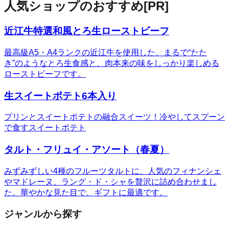
人気ショップのおすすめ
[PR]
近江牛特選和風とろ生ローストビーフ
最高級A5・A4ランクの近江牛を使用した、まるで“たた
き”のようなとろ生食感と、肉本来の味をしっかり楽しめる
ローストビーフです。
生スイートポテト6本入り
プリンとスイートポテトの融合スイーツ！冷やしてスプーン
で食すスイートポテト
タルト・フリュイ・アソート（春夏）
みずみずしい4種のフルーツタルトに、人気のフィナンシェ
やマドレーヌ、ラング・ド・シャを贅沢に詰め合わせまし
た。華やかな見た目で、ギフトに最適です。
ジャンルから探す