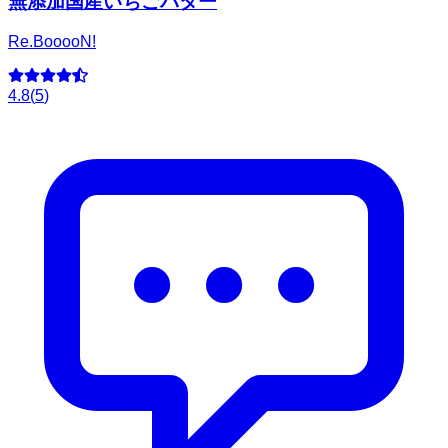
無添加国産いちごバター
Re.BooooN!
4.8
(
5
)