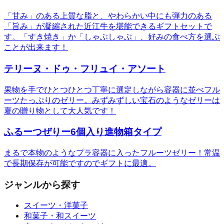
「甘み」のある上質な脂と、やわらかい中にも弾力のある
「旨み」が凝縮された近江牛を堪能できるギフトセットで
す。「すき焼き」か「しゃぶしゃぶ」、好みの食べ方を選ぶ
ことが出来ます！
テリーヌ・ドゥ・フリュイ・アソート
果物を手でひとつひとつ丁寧に選定しながら容器に並べフル
ーツたっぷりのゼリー。みずみずしい宝石のようなゼリーは
夏の贈り物として大人気です！
ふるーつぜりー6個入り進物箱タイプ
まるで本物のようなプラ容器に入ったフルーツゼリー！常温
で長期保存が可能ですのでギフトに最適。
ジャンルから探す
スイーツ・洋菓子
和菓子・和スイーツ