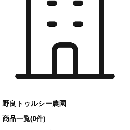
野良トゥルシー農園
商品一覧
(
0
件)