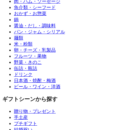
肉・ハム・ソーセージ
魚介類・シーフード
おかず・お惣菜
鍋
醤油・だし・調味料
パン・ジャム・シリアル
麺類
米・粉類
卵・チーズ・乳製品
フルーツ・果物
野菜・きのこ
缶詰・瓶詰
ドリンク
日本酒・焼酎・梅酒
ビール・ワイン・洋酒
ギフトシーンから探す
贈り物・プレゼント
手土産
プチギフト
結婚祝い