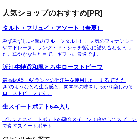
人気ショップのおすすめ
[PR]
タルト・フリュイ・アソート（春夏）
みずみずしい4種のフルーツタルトに、人気のフィナンシェ
やマドレーヌ、ラング・ド・シャを贅沢に詰め合わせまし
た。華やかな見た目で、ギフトに最適です。
近江牛特選和風とろ生ローストビーフ
最高級A5・A4ランクの近江牛を使用した、まるで“たた
き”のようなとろ生食感と、肉本来の味をしっかり楽しめる
ローストビーフです。
生スイートポテト6本入り
プリンとスイートポテトの融合スイーツ！冷やしてスプーン
で食すスイートポテト