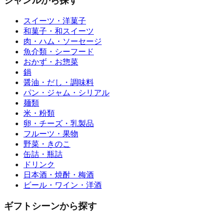
ジャンルから探す
スイーツ・洋菓子
和菓子・和スイーツ
肉・ハム・ソーセージ
魚介類・シーフード
おかず・お惣菜
鍋
醤油・だし・調味料
パン・ジャム・シリアル
麺類
米・粉類
卵・チーズ・乳製品
フルーツ・果物
野菜・きのこ
缶詰・瓶詰
ドリンク
日本酒・焼酎・梅酒
ビール・ワイン・洋酒
ギフトシーンから探す