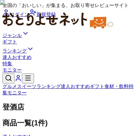
全国の「おいしい」が集まる、お取り寄せレビューサイト
ログイン
新規登録
ジャンル
ギフト
ランキング
達人おすすめ
特集
モニター
グルメ
スイーツ
ランキング
達人おすすめ
ギフト
食材・飲料
特
集
モニター
登酒店
商品一覧
(
1
件)