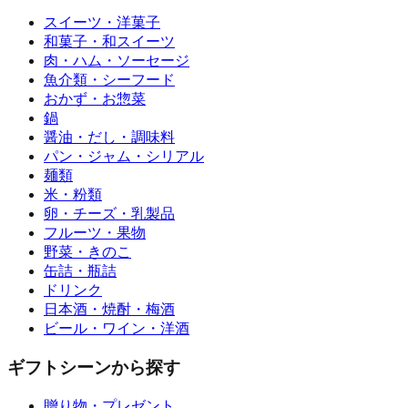
スイーツ・洋菓子
和菓子・和スイーツ
肉・ハム・ソーセージ
魚介類・シーフード
おかず・お惣菜
鍋
醤油・だし・調味料
パン・ジャム・シリアル
麺類
米・粉類
卵・チーズ・乳製品
フルーツ・果物
野菜・きのこ
缶詰・瓶詰
ドリンク
日本酒・焼酎・梅酒
ビール・ワイン・洋酒
ギフトシーンから探す
贈り物・プレゼント