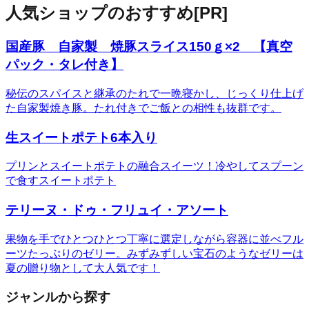
人気ショップのおすすめ
[PR]
国産豚 自家製 焼豚スライス150ｇ×2 【真空
パック・タレ付き】
秘伝のスパイスと継承のたれで一晩寝かし、じっくり仕上げ
た自家製焼き豚。たれ付きでご飯との相性も抜群です。
生スイートポテト6本入り
プリンとスイートポテトの融合スイーツ！冷やしてスプーン
で食すスイートポテト
テリーヌ・ドゥ・フリュイ・アソート
果物を手でひとつひとつ丁寧に選定しながら容器に並べフル
ーツたっぷりのゼリー。みずみずしい宝石のようなゼリーは
夏の贈り物として大人気です！
ジャンルから探す