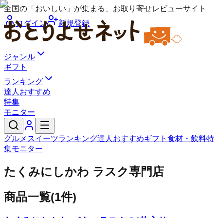
全国の「おいしい」が集まる、お取り寄せレビューサイト
ログイン
新規登録
ジャンル
ギフト
ランキング
達人おすすめ
特集
モニター
グルメ
スイーツ
ランキング
達人おすすめ
ギフト
食材・飲料
特
集
モニター
たくみにしかわ ラスク専門店
商品一覧
(
1
件)