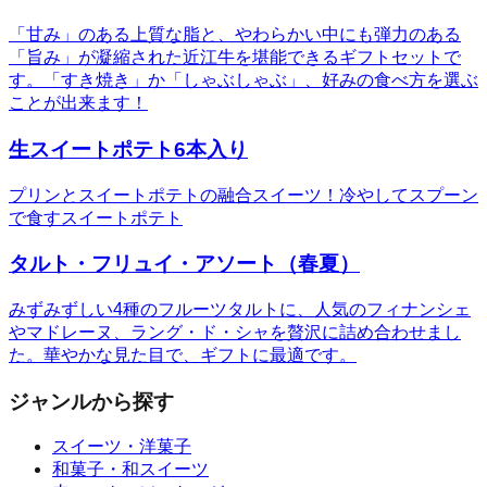
「甘み」のある上質な脂と、やわらかい中にも弾力のある
「旨み」が凝縮された近江牛を堪能できるギフトセットで
す。「すき焼き」か「しゃぶしゃぶ」、好みの食べ方を選ぶ
ことが出来ます！
生スイートポテト6本入り
プリンとスイートポテトの融合スイーツ！冷やしてスプーン
で食すスイートポテト
タルト・フリュイ・アソート（春夏）
みずみずしい4種のフルーツタルトに、人気のフィナンシェ
やマドレーヌ、ラング・ド・シャを贅沢に詰め合わせまし
た。華やかな見た目で、ギフトに最適です。
ジャンルから探す
スイーツ・洋菓子
和菓子・和スイーツ