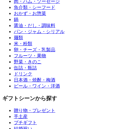
肉・ハム・ソーセージ
魚介類・シーフード
おかず・お惣菜
鍋
醤油・だし・調味料
パン・ジャム・シリアル
麺類
米・粉類
卵・チーズ・乳製品
フルーツ・果物
野菜・きのこ
缶詰・瓶詰
ドリンク
日本酒・焼酎・梅酒
ビール・ワイン・洋酒
ギフトシーンから探す
贈り物・プレゼント
手土産
プチギフト
結婚祝い