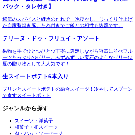
パック・タレ付き】
秘伝のスパイスと継承のたれで一晩寝かし、じっくり仕上げ
た自家製焼き豚。たれ付きでご飯との相性も抜群です。
テリーヌ・ドゥ・フリュイ・アソート
果物を手でひとつひとつ丁寧に選定しながら容器に並べフル
ーツたっぷりのゼリー。みずみずしい宝石のようなゼリーは
夏の贈り物として大人気です！
生スイートポテト6本入り
プリンとスイートポテトの融合スイーツ！冷やしてスプーン
で食すスイートポテト
ジャンルから探す
スイーツ・洋菓子
和菓子・和スイーツ
肉・ハム・ソーセージ