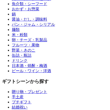
魚介類・シーフード
おかず・お惣菜
鍋
醤油・だし・調味料
パン・ジャム・シリアル
麺類
米・粉類
卵・チーズ・乳製品
フルーツ・果物
野菜・きのこ
缶詰・瓶詰
ドリンク
日本酒・焼酎・梅酒
ビール・ワイン・洋酒
ギフトシーンから探す
贈り物・プレゼント
手土産
プチギフト
結婚祝い