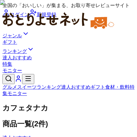
全国の「おいしい」が集まる、お取り寄せレビューサイト
ログイン
新規登録
ジャンル
ギフト
ランキング
達人おすすめ
特集
モニター
グルメ
スイーツ
ランキング
達人おすすめ
ギフト
食材・飲料
特
集
モニター
カフェタナカ
商品一覧
(
2
件)