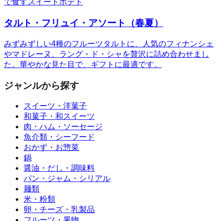
で食すスイートポテト
タルト・フリュイ・アソート（春夏）
みずみずしい4種のフルーツタルトに、人気のフィナンシェ
やマドレーヌ、ラング・ド・シャを贅沢に詰め合わせまし
た。華やかな見た目で、ギフトに最適です。
ジャンルから探す
スイーツ・洋菓子
和菓子・和スイーツ
肉・ハム・ソーセージ
魚介類・シーフード
おかず・お惣菜
鍋
醤油・だし・調味料
パン・ジャム・シリアル
麺類
米・粉類
卵・チーズ・乳製品
フルーツ・果物