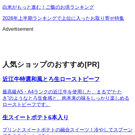
白米がもっと進む！ご飯のお供ランキング
2026年上半期ランキングで上位に入ったお取り寄せ特集
Advertisement
人気ショップのおすすめ
[PR]
近江牛特選和風とろ生ローストビーフ
最高級A5・A4ランクの近江牛を使用した、まるで“たた
き”のようなとろ生食感と、肉本来の味をしっかり楽しめる
ローストビーフです。
生スイートポテト6本入り
プリンとスイートポテトの融合スイーツ！冷やしてスプーン