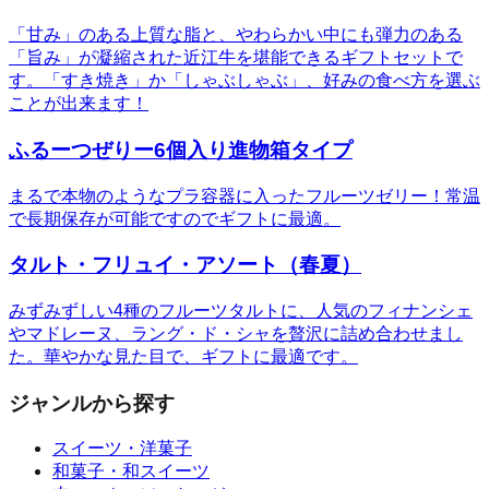
「甘み」のある上質な脂と、やわらかい中にも弾力のある
「旨み」が凝縮された近江牛を堪能できるギフトセットで
す。「すき焼き」か「しゃぶしゃぶ」、好みの食べ方を選ぶ
ことが出来ます！
ふるーつぜりー6個入り進物箱タイプ
まるで本物のようなプラ容器に入ったフルーツゼリー！常温
で長期保存が可能ですのでギフトに最適。
タルト・フリュイ・アソート（春夏）
みずみずしい4種のフルーツタルトに、人気のフィナンシェ
やマドレーヌ、ラング・ド・シャを贅沢に詰め合わせまし
た。華やかな見た目で、ギフトに最適です。
ジャンルから探す
スイーツ・洋菓子
和菓子・和スイーツ