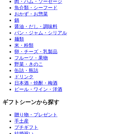
肉・ハム・ソーセージ
魚介類・シーフード
おかず・お惣菜
鍋
醤油・だし・調味料
パン・ジャム・シリアル
麺類
米・粉類
卵・チーズ・乳製品
フルーツ・果物
野菜・きのこ
缶詰・瓶詰
ドリンク
日本酒・焼酎・梅酒
ビール・ワイン・洋酒
ギフトシーンから探す
贈り物・プレゼント
手土産
プチギフト
結婚祝い