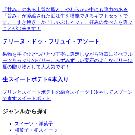
「甘み」のある上質な脂と、やわらかい中にも弾力のある
「旨み」が凝縮された近江牛を堪能できるギフトセットで
す。「すき焼き」か「しゃぶしゃぶ」、好みの食べ方を選ぶ
ことが出来ます！
テリーヌ・ドゥ・フリュイ・アソート
果物を手でひとつひとつ丁寧に選定しながら容器に並べフル
ーツたっぷりのゼリー。みずみずしい宝石のようなゼリーは
夏の贈り物として大人気です！
生スイートポテト6本入り
プリンとスイートポテトの融合スイーツ！冷やしてスプーン
で食すスイートポテト
ジャンルから探す
スイーツ・洋菓子
和菓子・和スイーツ