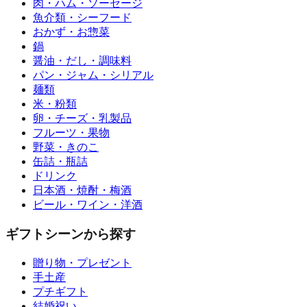
肉・ハム・ソーセージ
魚介類・シーフード
おかず・お惣菜
鍋
醤油・だし・調味料
パン・ジャム・シリアル
麺類
米・粉類
卵・チーズ・乳製品
フルーツ・果物
野菜・きのこ
缶詰・瓶詰
ドリンク
日本酒・焼酎・梅酒
ビール・ワイン・洋酒
ギフトシーンから探す
贈り物・プレゼント
手土産
プチギフト
結婚祝い