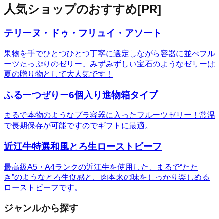
人気ショップのおすすめ
[PR]
テリーヌ・ドゥ・フリュイ・アソート
果物を手でひとつひとつ丁寧に選定しながら容器に並べフル
ーツたっぷりのゼリー。みずみずしい宝石のようなゼリーは
夏の贈り物として大人気です！
ふるーつぜりー6個入り進物箱タイプ
まるで本物のようなプラ容器に入ったフルーツゼリー！常温
で長期保存が可能ですのでギフトに最適。
近江牛特選和風とろ生ローストビーフ
最高級A5・A4ランクの近江牛を使用した、まるで“たた
き”のようなとろ生食感と、肉本来の味をしっかり楽しめる
ローストビーフです。
ジャンルから探す