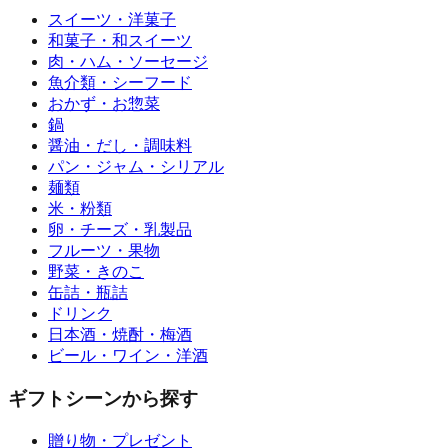
スイーツ・洋菓子
和菓子・和スイーツ
肉・ハム・ソーセージ
魚介類・シーフード
おかず・お惣菜
鍋
醤油・だし・調味料
パン・ジャム・シリアル
麺類
米・粉類
卵・チーズ・乳製品
フルーツ・果物
野菜・きのこ
缶詰・瓶詰
ドリンク
日本酒・焼酎・梅酒
ビール・ワイン・洋酒
ギフトシーンから探す
贈り物・プレゼント