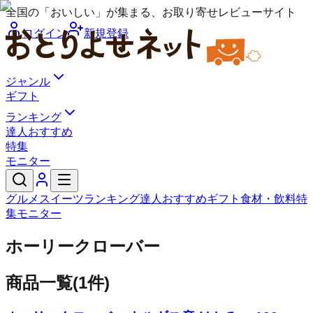
全国の「おいしい」が集まる、お取り寄せレビューサイト
ログイン
新規登録
ジャンル
ギフト
ランキング
達人おすすめ
特集
モニター
グルメ
スイーツ
ランキング
達人おすすめ
ギフト
食材・飲料
特
集
モニター
ホーリークローバー
商品一覧
(
1
件)