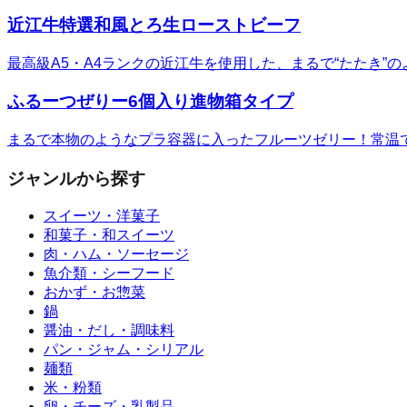
近江牛特選和風とろ生ローストビーフ
最高級A5・A4ランクの近江牛を使用した、まるで“たたき
ふるーつぜりー6個入り進物箱タイプ
まるで本物のようなプラ容器に入ったフルーツゼリー！常温
ジャンルから探す
スイーツ・洋菓子
和菓子・和スイーツ
肉・ハム・ソーセージ
魚介類・シーフード
おかず・お惣菜
鍋
醤油・だし・調味料
パン・ジャム・シリアル
麺類
米・粉類
卵・チーズ・乳製品