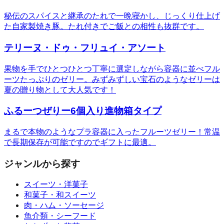
秘伝のスパイスと継承のたれで一晩寝かし、じっくり仕上げ
た自家製焼き豚。たれ付きでご飯との相性も抜群です。
テリーヌ・ドゥ・フリュイ・アソート
果物を手でひとつひとつ丁寧に選定しながら容器に並べフル
ーツたっぷりのゼリー。みずみずしい宝石のようなゼリーは
夏の贈り物として大人気です！
ふるーつぜりー6個入り進物箱タイプ
まるで本物のようなプラ容器に入ったフルーツゼリー！常温
で長期保存が可能ですのでギフトに最適。
ジャンルから探す
スイーツ・洋菓子
和菓子・和スイーツ
肉・ハム・ソーセージ
魚介類・シーフード