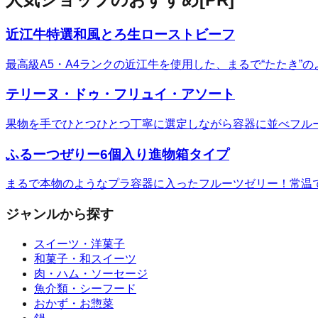
近江牛特選和風とろ生ローストビーフ
最高級A5・A4ランクの近江牛を使用した、まるで“たたき
テリーヌ・ドゥ・フリュイ・アソート
果物を手でひとつひとつ丁寧に選定しながら容器に並べフル
ふるーつぜりー6個入り進物箱タイプ
まるで本物のようなプラ容器に入ったフルーツゼリー！常温
ジャンルから探す
スイーツ・洋菓子
和菓子・和スイーツ
肉・ハム・ソーセージ
魚介類・シーフード
おかず・お惣菜