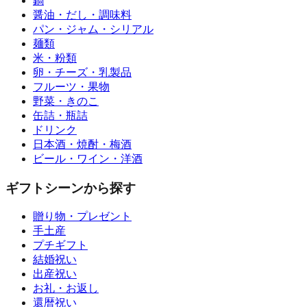
鍋
醤油・だし・調味料
パン・ジャム・シリアル
麺類
米・粉類
卵・チーズ・乳製品
フルーツ・果物
野菜・きのこ
缶詰・瓶詰
ドリンク
日本酒・焼酎・梅酒
ビール・ワイン・洋酒
ギフトシーンから探す
贈り物・プレゼント
手土産
プチギフト
結婚祝い
出産祝い
お礼・お返し
還暦祝い