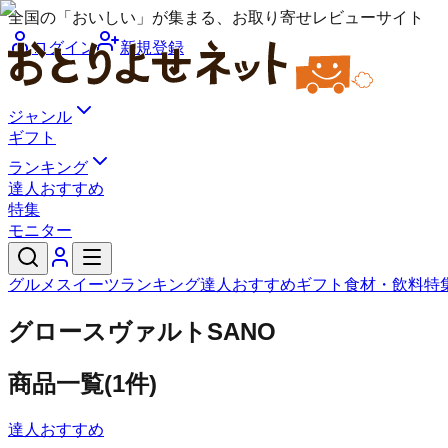
全国の「おいしい」が集まる、お取り寄せレビューサイト
ログイン
新規登録
ジャンル
ギフト
ランキング
達人おすすめ
特集
モニター
グルメ
スイーツ
ランキング
達人おすすめ
ギフト
食材・飲料
特
グロースヴァルトSANO
商品一覧
(
1
件)
達人おすすめ