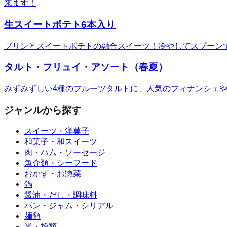
来ます！
生スイートポテト6本入り
プリンとスイートポテトの融合スイーツ！冷やしてスプーン
タルト・フリュイ・アソート（春夏）
みずみずしい4種のフルーツタルトに、人気のフィナンシェ
ジャンルから探す
スイーツ・洋菓子
和菓子・和スイーツ
肉・ハム・ソーセージ
魚介類・シーフード
おかず・お惣菜
鍋
醤油・だし・調味料
パン・ジャム・シリアル
麺類
米・粉類