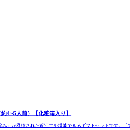
約4~5人前）【化粧箱入り】
旨み」が凝縮された近江牛を堪能できるギフトセットです。「