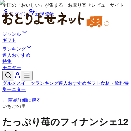
全国の「おいしい」が集まる、お取り寄せレビューサイト
ログイン
新規登録
ジャンル
ギフト
ランキング
達人おすすめ
特集
モニター
グルメ
スイーツ
ランキング
達人おすすめ
ギフト
食材・飲料
特
集
モニター
← 商品詳細に戻る
いちごの里
たっぷり苺のフィナンシェ12