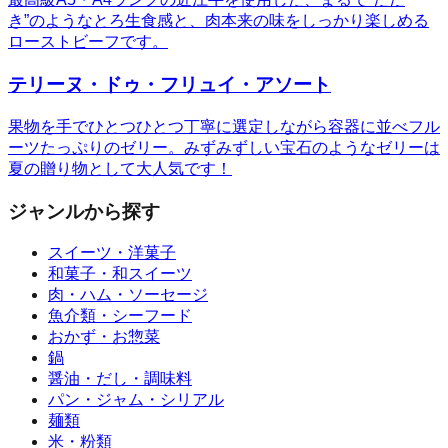
き”のようなとろ生食感と、肉本来の味をしっかり楽しめる
ローストビーフです。
テリーヌ・ドゥ・フリュイ・アソート
果物を手でひとつひとつ丁寧に選定しながら容器に並べフル
ーツたっぷりのゼリー。みずみずしい宝石のようなゼリーは
夏の贈り物として大人気です！
ジャンルから探す
スイーツ・洋菓子
和菓子・和スイーツ
肉・ハム・ソーセージ
魚介類・シーフード
おかず・お惣菜
鍋
醤油・だし・調味料
パン・ジャム・シリアル
麺類
米・粉類