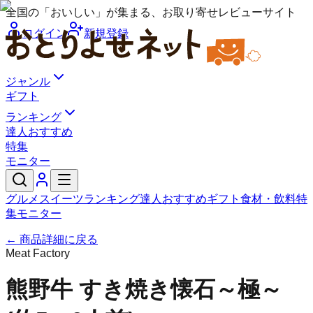
全国の「おいしい」が集まる、お取り寄せレビューサイト
ログイン
新規登録
ジャンル
ギフト
ランキング
達人おすすめ
特集
モニター
グルメ
スイーツ
ランキング
達人おすすめ
ギフト
食材・飲料
特
集
モニター
← 商品詳細に戻る
Meat Factory
熊野牛 すき焼き懐石～極～