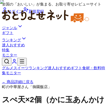
全国の「おいしい」が集まる、お取り寄せレビューサイト
ログイン
新規登録
ジャンル
ギフト
ランキング
達人おすすめ
特集
モニター
グルメ
スイーツ
ランキング
達人おすすめ
ギフト
食材・飲料
特
集
モニター
← 商品詳細に戻る
町の中華屋さん「御園飯店」
スぺ天×2個（かに玉あんかけ