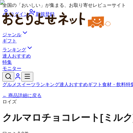
全国の「おいしい」が集まる、お取り寄せレビューサイト
ログイン
新規登録
ジャンル
ギフト
ランキング
達人おすすめ
特集
モニター
グルメ
スイーツ
ランキング
達人おすすめ
ギフト
食材・飲料
特
← 商品詳細に戻る
ロイズ
クルマロチョコレート[ミルク