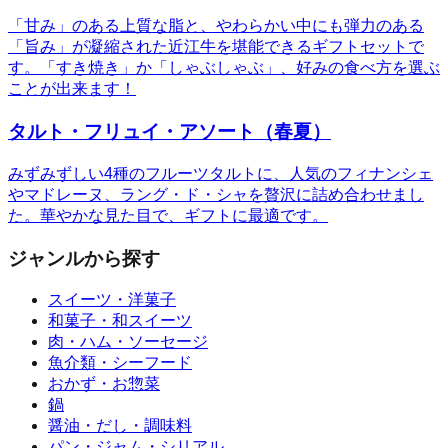
「甘み」のある上質な脂と、やわらかい中にも弾力のある
「旨み」が凝縮された近江牛を堪能できるギフトセットで
す。「すき焼き」か「しゃぶしゃぶ」、好みの食べ方を選ぶ
ことが出来ます！
タルト・フリュイ・アソート（春夏）
みずみずしい4種のフルーツタルトに、人気のフィナンシェ
やマドレーヌ、ラング・ド・シャを贅沢に詰め合わせまし
た。華やかな見た目で、ギフトに最適です。
ジャンルから探す
スイーツ・洋菓子
和菓子・和スイーツ
肉・ハム・ソーセージ
魚介類・シーフード
おかず・お惣菜
鍋
醤油・だし・調味料
パン・ジャム・シリアル