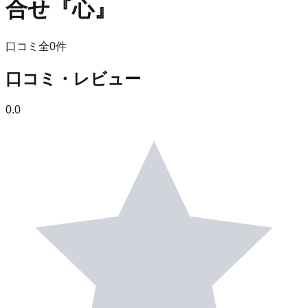
合せ『心』
口コミ全
0
件
口コミ・レビュー
0.0