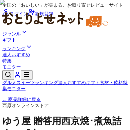
全国の「おいしい」が集まる、お取り寄せレビューサイト
ログイン
新規登録
ジャンル
ギフト
ランキング
達人おすすめ
特集
モニター
グルメ
スイーツ
ランキング
達人おすすめ
ギフト
食材・飲料
特
集
モニター
← 商品詳細に戻る
西原オンラインストア
ゆう屋 贈答用西京焼･煮魚詰