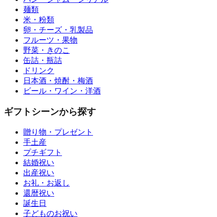
麺類
米・粉類
卵・チーズ・乳製品
フルーツ・果物
野菜・きのこ
缶詰・瓶詰
ドリンク
日本酒・焼酎・梅酒
ビール・ワイン・洋酒
ギフトシーンから探す
贈り物・プレゼント
手土産
プチギフト
結婚祝い
出産祝い
お礼・お返し
還暦祝い
誕生日
子どものお祝い