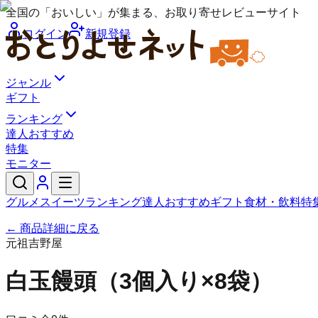
全国の「おいしい」が集まる、お取り寄せレビューサイト
ログイン
新規登録
ジャンル
ギフト
ランキング
達人おすすめ
特集
モニター
グルメ
スイーツ
ランキング
達人おすすめ
ギフト
食材・飲料
特
← 商品詳細に戻る
元祖吉野屋
白玉饅頭（3個入り×8袋）