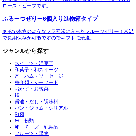
ローストビーフです。
ふるーつぜりー6個入り進物箱タイプ
まるで本物のようなプラ容器に入ったフルーツゼリー！常温
で長期保存が可能ですのでギフトに最適。
ジャンルから探す
スイーツ・洋菓子
和菓子・和スイーツ
肉・ハム・ソーセージ
魚介類・シーフード
おかず・お惣菜
鍋
醤油・だし・調味料
パン・ジャム・シリアル
麺類
米・粉類
卵・チーズ・乳製品
フルーツ・果物