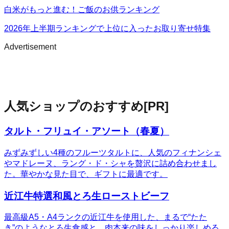
白米がもっと進む！ご飯のお供ランキング
2026年上半期ランキングで上位に入ったお取り寄せ特集
Advertisement
人気ショップのおすすめ
[PR]
タルト・フリュイ・アソート（春夏）
みずみずしい4種のフルーツタルトに、人気のフィナンシェ
やマドレーヌ、ラング・ド・シャを贅沢に詰め合わせまし
た。華やかな見た目で、ギフトに最適です。
近江牛特選和風とろ生ローストビーフ
最高級A5・A4ランクの近江牛を使用した、まるで“たた
き”のようなとろ生食感と、肉本来の味をしっかり楽しめる