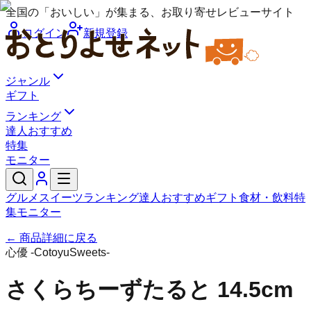
全国の「おいしい」が集まる、お取り寄せレビューサイト
ログイン
新規登録
ジャンル
ギフト
ランキング
達人おすすめ
特集
モニター
グルメ
スイーツ
ランキング
達人おすすめ
ギフト
食材・飲料
特
集
モニター
← 商品詳細に戻る
心優 -CotoyuSweets-
さくらちーずたると 14.5cm