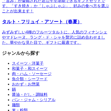
「旨み」が凝縮された近江牛を堪能できるギフトセットで
す。「すき焼き」か「しゃぶしゃぶ」、好みの食べ方を選ぶ
ことが出来ます！
タルト・フリュイ・アソート（春夏）
みずみずしい4種のフルーツタルトに、人気のフィナンシェ
やマドレーヌ、ラング・ド・シャを贅沢に詰め合わせまし
た。華やかな見た目で、ギフトに最適です。
ジャンルから探す
スイーツ・洋菓子
和菓子・和スイーツ
肉・ハム・ソーセージ
魚介類・シーフード
おかず・お惣菜
鍋
醤油・だし・調味料
パン・ジャム・シリアル
麺類
米・粉類