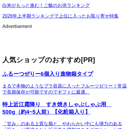
白米がもっと進む！ご飯のお供ランキング
2026年上半期ランキングで上位に入ったお取り寄せ特集
Advertisement
人気ショップのおすすめ
[PR]
ふるーつぜりー6個入り進物箱タイプ
まるで本物のようなプラ容器に入ったフルーツゼリー！常温
で長期保存が可能ですのでギフトに最適。
特上近江霜降り すき焼きしゃぶしゃぶ用
500g（約4~5人前）【化粧箱入り】
「甘み」のある上質な脂と、やわらかい中にも弾力のある