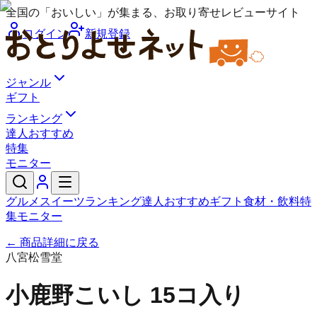
全国の「おいしい」が集まる、お取り寄せレビューサイト
ログイン
新規登録
ジャンル
ギフト
ランキング
達人おすすめ
特集
モニター
グルメ
スイーツ
ランキング
達人おすすめ
ギフト
食材・飲料
特
集
モニター
← 商品詳細に戻る
八宮松雪堂
小鹿野こいし 15コ入り