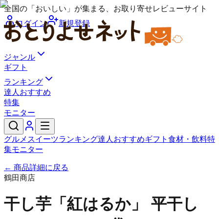
全国の「おいしい」が集まる、お取り寄せレビューサイト
ログイン
新規登録
ジャンル
ギフト
ランキング
達人おすすめ
特集
モニター
グルメ
スイーツ
ランキング
達人おすすめ
ギフト
食材・飲料
特
集
モニター
← 商品詳細に戻る
鶴田商店
干し芋「紅はるか」 平干し