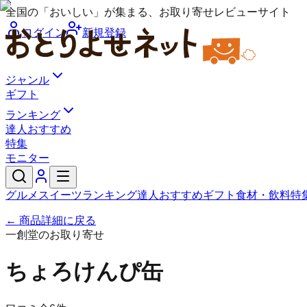
全国の「おいしい」が集まる、お取り寄せレビューサイト
ログイン
新規登録
ジャンル
ギフト
ランキング
達人おすすめ
特集
モニター
グルメ
スイーツ
ランキング
達人おすすめ
ギフト
食材・飲料
特
← 商品詳細に戻る
一創堂のお取り寄せ
ちょろけんぴ缶