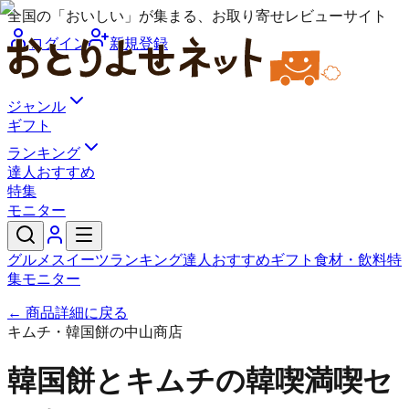
全国の「おいしい」が集まる、お取り寄せレビューサイト
ログイン
新規登録
ジャンル
ギフト
ランキング
達人おすすめ
特集
モニター
グルメ
スイーツ
ランキング
達人おすすめ
ギフト
食材・飲料
特
集
モニター
← 商品詳細に戻る
キムチ・韓国餅の中山商店
韓国餅とキムチの韓喫満喫セ