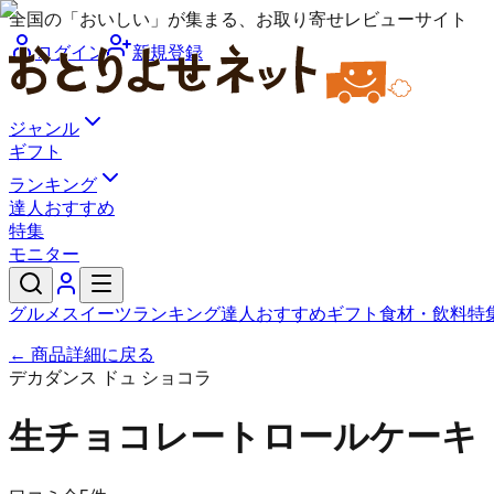
全国の「おいしい」が集まる、お取り寄せレビューサイト
ログイン
新規登録
ジャンル
ギフト
ランキング
達人おすすめ
特集
モニター
グルメ
スイーツ
ランキング
達人おすすめ
ギフト
食材・飲料
特
← 商品詳細に戻る
デカダンス ドュ ショコラ
生チョコレートロールケーキ